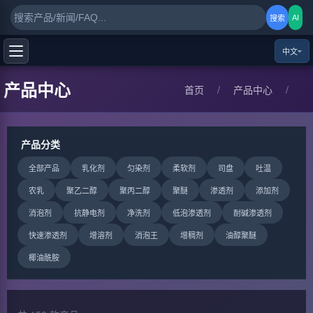
AI
搜索
中文
产品中心
首页
/
产品中心
/
产品分类
全部产品
乳化剂
匀染剂
柔软剂
司盘
吐温
农乳
聚乙二醇
聚丙二醇
聚醚
渗透剂
添加剂
消泡剂
抗静电剂
净洗剂
低泡渗透剂
耐碱渗透剂
快速渗透剂
增溶剂
消泡王
增稠剂
油醇聚醚
椰油酰胺