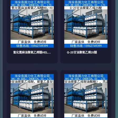
氢化蓖麻油聚氧乙烯醚HEL-
G-25甘油聚氧乙烯25醚
40