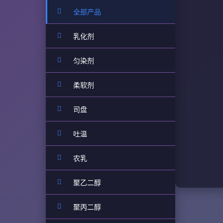
全部产品
乳化剂
匀染剂
柔软剂
司盘
吐温
农乳
聚乙二醇
聚丙二醇