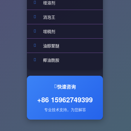
增溶剂
消泡王
增稠剂
油醇聚醚
椰油酰胺
快速咨询
+86 15962749399
专业技术支持，为您解答