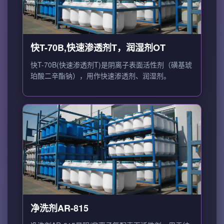
快T-70B,快速渗透剂T，润湿剂OT
快T-70B(快速渗透剂T)是阴离子表面活性剂（磺基琥
珀酸二辛酯钠），用作快速渗透剂、润湿剂。
净洗剂AR-815