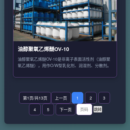
油醇聚氧乙烯醚OV-10
油醇聚氧乙烯醚OV-10是非离子表面活性剂（油醇聚
氧乙烯醚），用作O/W型乳化剂、润湿剂、分散剂。
第1页/共13页
上一页
1
2
3
4
5
下一页