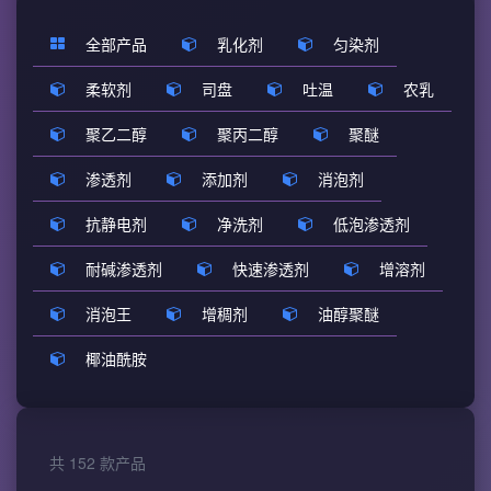
全部产品
乳化剂
匀染剂
柔软剂
司盘
吐温
农乳
聚乙二醇
聚丙二醇
聚醚
渗透剂
添加剂
消泡剂
抗静电剂
净洗剂
低泡渗透剂
耐碱渗透剂
快速渗透剂
增溶剂
消泡王
增稠剂
油醇聚醚
椰油酰胺
共 152 款产品