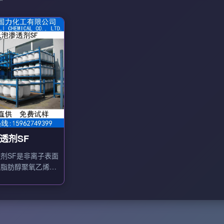
透剂SF
剂SF是非离子表面
（脂肪醇聚氧乙烯醚
），用作纺织印染、
工等行业的低泡渗透