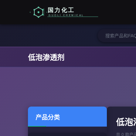
低泡渗透剂
产品分类
低泡
共 0 款产