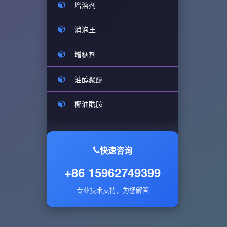
增溶剂
消泡王
增稠剂
油醇聚醚
椰油酰胺
快速咨询
+86 15962749399
专业技术支持，为您解答