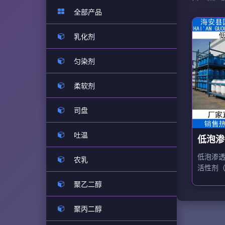
全部产品
乳化剂
匀染剂
柔软剂
司盘
吐温
低泡渗
低泡渗透
农乳
活性剂
磷酸酯
聚乙二醇
金属加
剂。
聚丙二醇