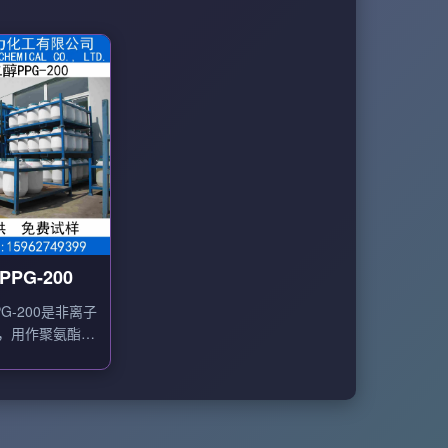
PG-200
G-200是非离子
，用作聚氨酯泡
料，也可用作润
剂等。