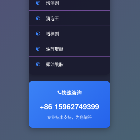
增溶剂
消泡王
增稠剂
油醇聚醚
椰油酰胺
快速咨询
+86 15962749399
专业技术支持，为您解答