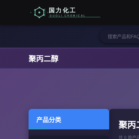
聚丙二醇
产品分类
聚丙
共 0 款产