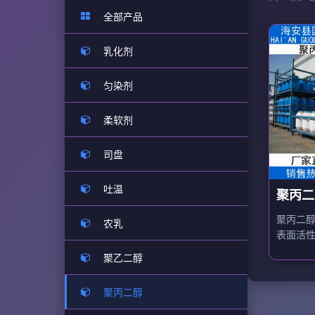
全部产品
乳化剂
匀染剂
柔软剂
司盘
吐温
聚丙二醇
聚丙二醇
农乳
表面活
沫塑料
聚乙二醇
剂，用
织行业
聚丙二醇