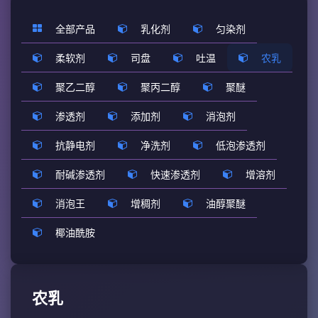
全部产品
乳化剂
匀染剂
柔软剂
司盘
吐温
农乳
聚乙二醇
聚丙二醇
聚醚
渗透剂
添加剂
消泡剂
抗静电剂
净洗剂
低泡渗透剂
耐碱渗透剂
快速渗透剂
增溶剂
消泡王
增稠剂
油醇聚醚
椰油酰胺
农乳