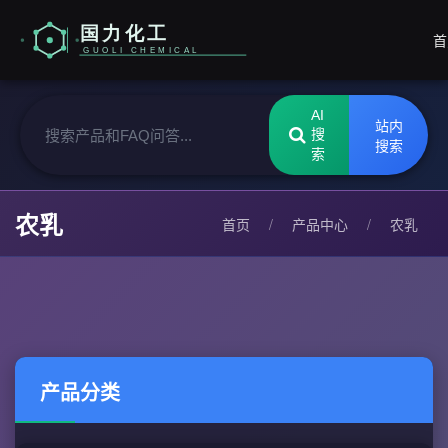
首
AI
站内
搜
搜索
索
农乳
首页
/
产品中心
/
农乳
产品分类