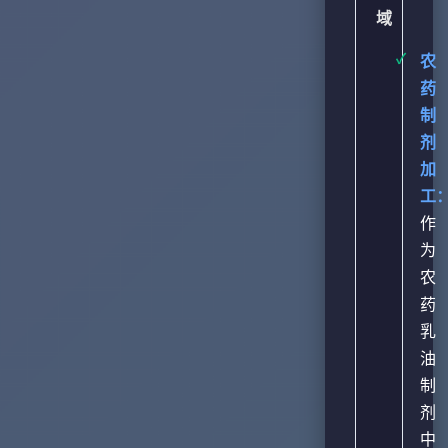
域
农
药
制
剂
加
工
作
为
农
药
乳
油
制
剂
中