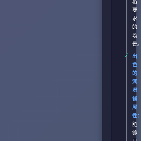
格
要
求
的
场
景
出
色
的
润
湿
铺
展
性
能
够
显