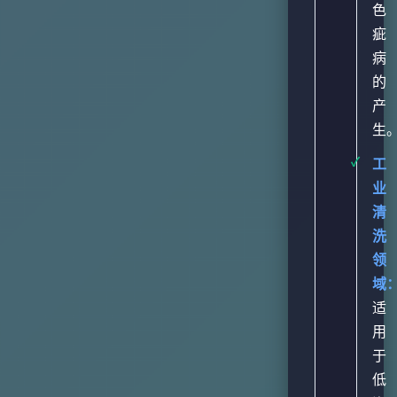
色
疵
病
的
产
生
工
业
清
洗
领
域
适
用
于
低