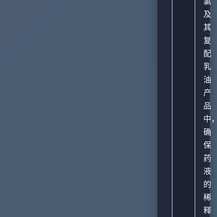
氯
及
其
复
配
乳
油
产
品
中
确
保
药
液
的
稀
释