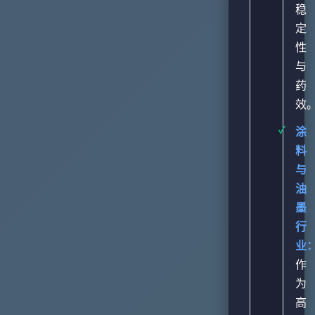
稳
定
性
与
药
效
涂
料
与
油
墨
行
业
作
为
高