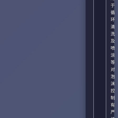
于
循
环
清
洗
及
喷
涂
等
对
泡
沫
控
制
有
严