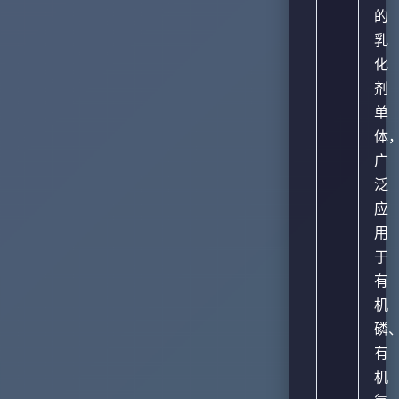
的
乳
化
剂
单
体
广
泛
应
用
于
有
机
磷
有
机