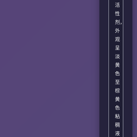
活
性
剂，
外
观
呈
淡
黄
色
至
棕
黄
色
粘
稠
液