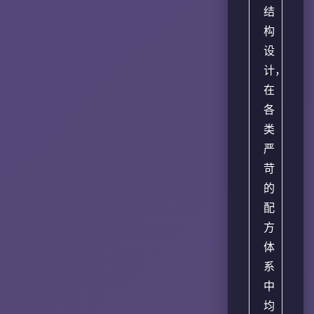
结
构
设
计，
在
各
类
严
苛
的
配
方
体
系
中
均