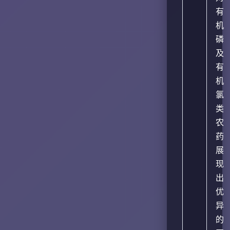
有
机
磷
及
有
机
氯
类
农
药
展
现
出
优
异
的