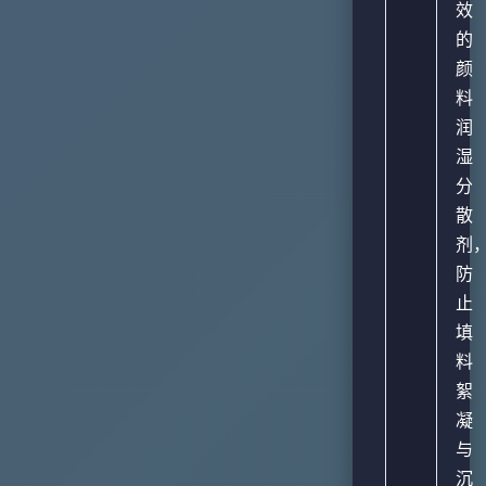
效
的
颜
料
润
湿
分
散
剂
防
止
填
料
絮
凝
与
沉