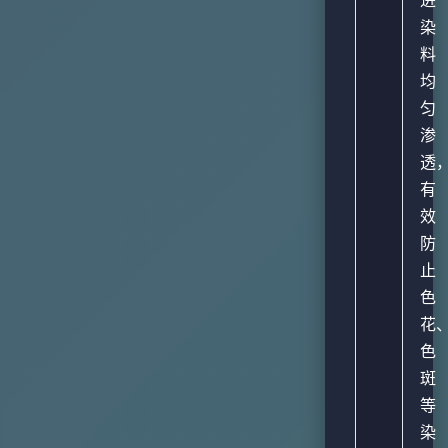
染
料
均
匀
渗
透
有
效
防
止
色
花
色
斑
等
染