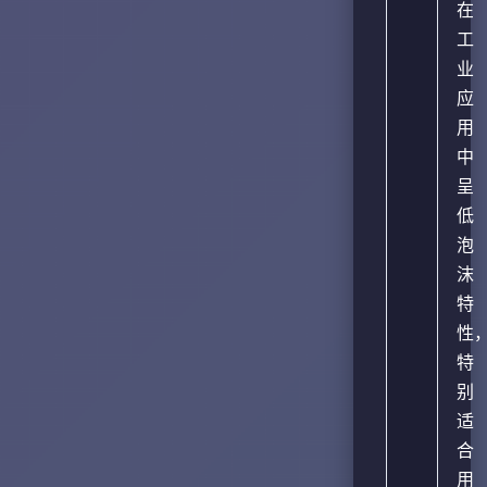
在
工
业
应
用
中
呈
低
泡
沫
特
性
特
别
适
合
用