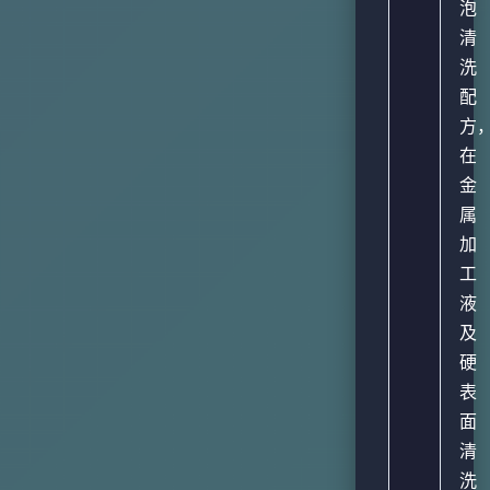
泡
清
洗
配
方
在
金
属
加
工
液
及
硬
表
面
清
洗