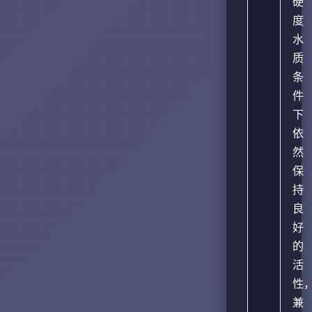
硬
度
水
质
条
件
下
依
然
保
持
良
好
的
活
性
兼