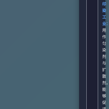
印
染
工
业
用
作
匀
染
剂
与
扩
散
剂
能
够
促
进