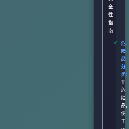
全
性
指
南
危
险
品
分
类
非
危
险
品
便
于
运