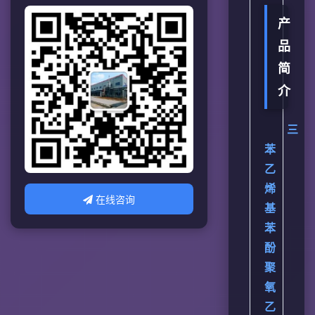
产
品
简
介
三
苯
乙
烯
在线咨询
基
苯
酚
聚
氧
乙