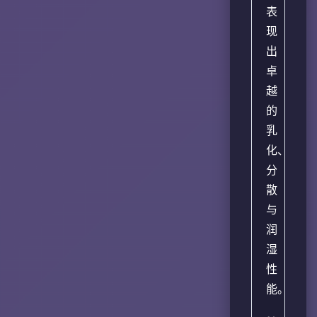
表
现
出
卓
越
的
乳
化、
分
散
与
润
湿
性
能。