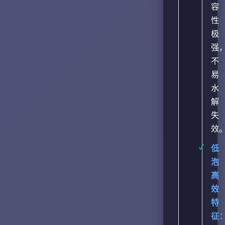
容
性
极
强
不
易
水
解
失
效
低
泡
高
效
特
征