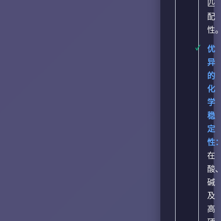
匹
配
性
优
异
的
化
学
稳
定
性
在
酸
碱
及
高