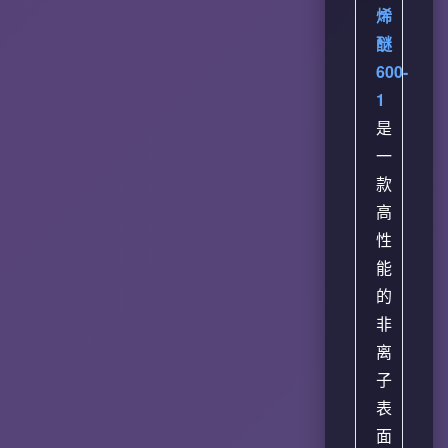
烯
醚
600-
1
是
一
款
高
性
能
的
非
离
子
表
面