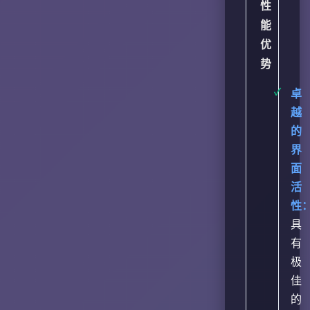
性
能
优
势
卓
越
的
界
面
活
性
具
有
极
佳
的