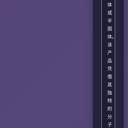
体
或
半
固
体。
该
产
品
凭
借
其
独
特
的
分
子