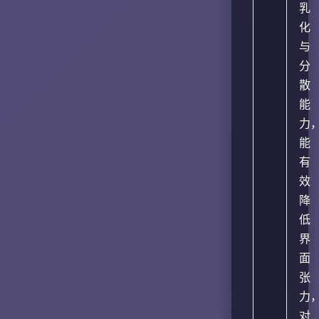
乳
化
与
分
散
能
力
能
有
效
降
低
界
面
张
力
对