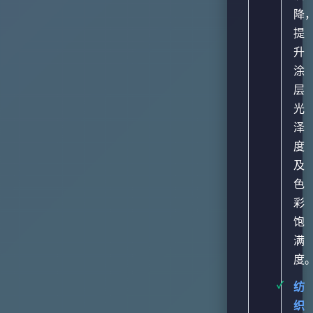
降
提
升
涂
层
光
泽
度
及
色
彩
饱
满
度
纺
织