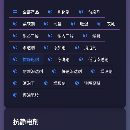
全部产品
乳化剂
匀染剂
柔软剂
司盘
吐温
农乳
聚乙二醇
聚丙二醇
聚醚
渗透剂
添加剂
消泡剂
抗静电剂
净洗剂
低泡渗透剂
耐碱渗透剂
快速渗透剂
增溶剂
消泡王
增稠剂
油醇聚醚
椰油酰胺
抗静电剂