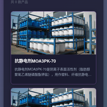
共 0 款产品
抗静电剂MOA3PK-70
抗静电剂MOA3PK-70是阴离子表面活性剂（脂肪醇
聚氧乙烯醚磷酸酯钾盐），用作塑料、纤维抗静电
剂。