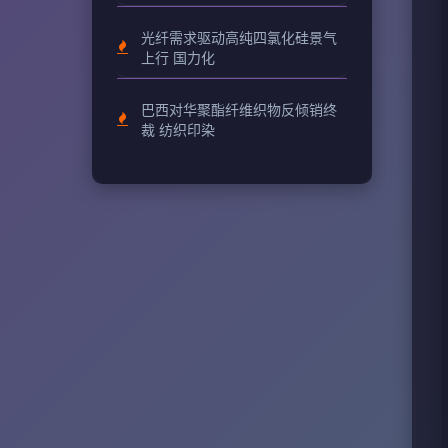
光纤需求驱动高纯四氯化硅景气
上行 国力化
巴西对华聚酯纤维织物反倾销终
裁 纺织印染