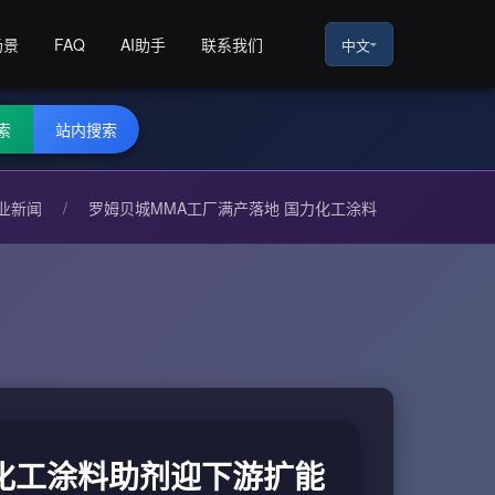
场景
FAQ
AI助手
联系我们
中文
索
站内搜索
业新闻
/
罗姆贝城MMA工厂满产落地 国力化工涂料
力化工涂料助剂迎下游扩能