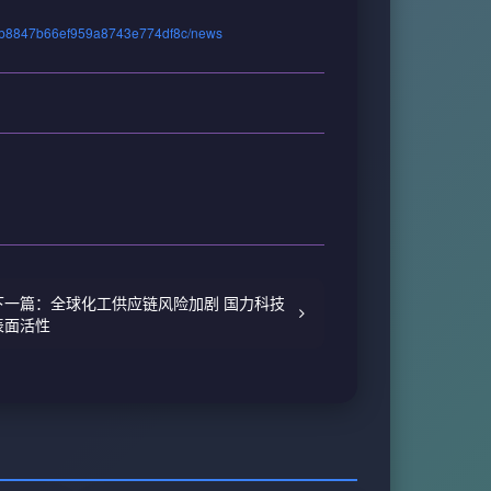
013b8847b66ef959a8743e774df8c/news
下一篇：全球化工供应链风险加剧 国力科技
表面活性