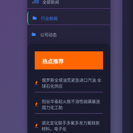
>
全部新闻
行业新闻
公司动态
热点推荐
俄罗斯全境油荒紧急进口汽油 全
球石化供应
阳谷华泰起火致不溶性硫磺暴涨
国力化工助
湖北宜化联手多氟多发力氟硅新
材料，电子化