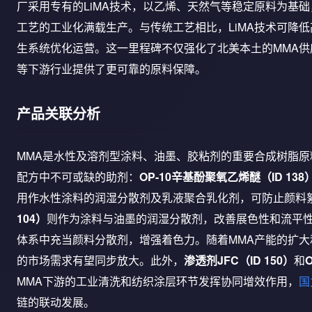
厂采用专有的LiMA技术，以乙烯、天然气等稳定原料为基础
工艺的工业化满载生产。与传统工艺相比，LiMA技术可降低
生系统优化运营。这一里程碑不仅强化了北美本土的MMA
等下游行业提供了更可靠的原料保障。
产品关联分析
MMA是水性及溶剂型涂料、油墨、胶粘剂的重要合成树脂原
配方中不可或缺的助剂：
OP-10辛基酚聚氧乙烯醚（ID 138
用作水性涂料的润湿分散剂及乳液聚合乳化剂，可防止颜料
104）
则作为涂料与油墨的润湿分散剂，改善展色性和流平
体系中充当颜料分散剂，增强着色力。随着MMA产能的扩
的市场需求有望同步放大。此外，
渗透剂JFC（ID 150）
和
MMA下游的工业清洗和纺织涂层环节发挥协同增效作用，
国
链的联动发展。