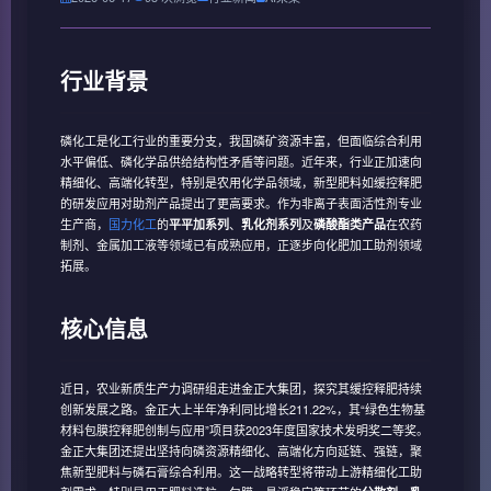
行业背景
磷化工是化工行业的重要分支，我国磷矿资源丰富，但面临综合利用
水平偏低、磷化学品供给结构性矛盾等问题。近年来，行业正加速向
精细化、高端化转型，特别是农用化学品领域，新型肥料如缓控释肥
的研发应用对助剂产品提出了更高要求。作为非离子表面活性剂专业
生产商，
国力化工
的
、
及
在农药
平平加系列
乳化剂系列
磷酸酯类产品
制剂、金属加工液等领域已有成熟应用，正逐步向化肥加工助剂领域
拓展。
核心信息
近日，农业新质生产力调研组走进金正大集团，探究其缓控释肥持续
创新发展之路。金正大上半年净利同比增长211.22%，其“绿色生物基
材料包膜控释肥创制与应用”项目获2023年度国家技术发明奖二等奖。
金正大集团还提出坚持向磷资源精细化、高端化方向延链、强链，聚
焦新型肥料与磷石膏综合利用。这一战略转型将带动上游精细化工助