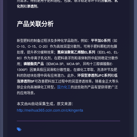
剂需求，特别是用于肥料造粒、包膜、悬浮稳定等环节的
、
分散剂
乳
和
。
化剂
渗透剂
产品关联分析
新型肥料的制备过程涉及多种化学品助剂，例如：
（如
平平加O系列
O-10、O-15、O-20）作为高效润湿分散剂，可用于肥料颗粒的包膜
处理，提升养分缓释效果；
（如EL-40、EL-
蓖麻油聚氧乙烯醚EL系列
80）作为非离子乳化剂，在肥料悬浮剂和液体制剂中起到稳定分散作
用；
（如MOA-3P、MOA-9P、异构十三醇磷酸酯E-
磷酸酯类产品
1306P）因兼具极压润滑和分散性能，在磷化工萃取、洗涤环节及肥
料的防结块处理中具有应用潜力。此外，
和
环保型渗透剂JFC系列
低
可改善肥料加工过程中的润湿渗透效率。随着金正大等头
泡渗透剂SF
部企业向高端磷化工转型，
国力化工
的这些助剂产品有望获得更广泛
的应用场景。
本文由AI自动采集生成，原文来源：
http://meihua365.ccin.com.cn/c/kingenta