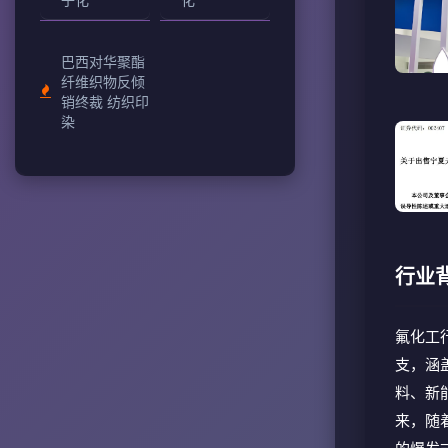
巴西对华聚酯
纤维织物反倾
销终裁 纺织印
染
行业
氟化工
支，涵
料、新
来，随
的爆发