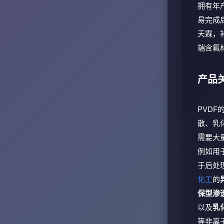
拥有年产
易完成
天霖，
端含氟
产品
PVD
散、乳
需要大
例如用
于后处
化工
的
保型渗透
以及
乳
等非离