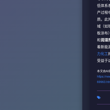
低体系
产过程
质。此
域（如
板涂布
和
润湿
着新能
力化工
受益于
本文由A
https://n
69963.ht