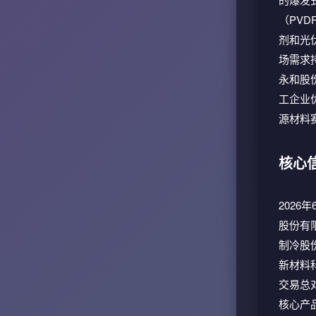
（PV
剂和光
场需求
永和股
工企业
源材料
核心
2026
股份有
制冷股
新材料
交易总对
核心产