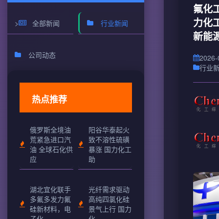
氟化
力化
>
全部新闻
行业新闻
新能
公司动态
2026-
行业
热点推荐
俄罗斯全境油
阳谷华泰起火
荒紧急进口汽
致不溶性硫磺
油 全球石化供
暴涨 国力化工
应
助
湖北宜化联手
光纤需求驱动
多氟多发力氟
高纯四氯化硅
硅新材料，电
景气上行 国力
子化
化