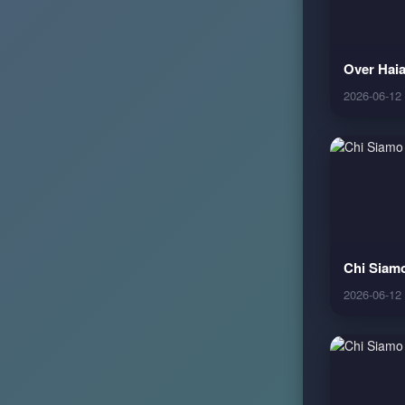
Over Hai
2026-06-12
Chi Siamo
2026-06-12