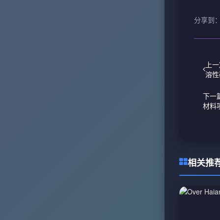
分享到
上一
溶性
下一
材料
相关推