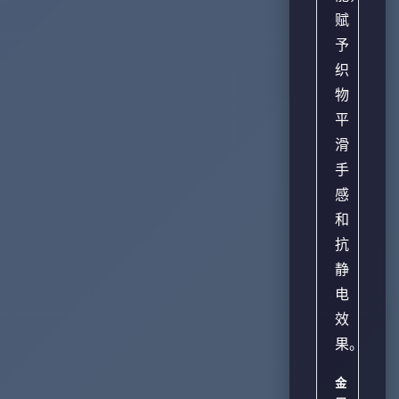
赋
予
织
物
平
滑
手
感
和
抗
静
电
效
果。
金