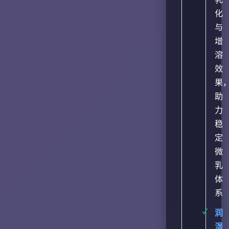
化
与
增
溶
效
果
助
力
稳
定
微
乳
体
系
润
湿