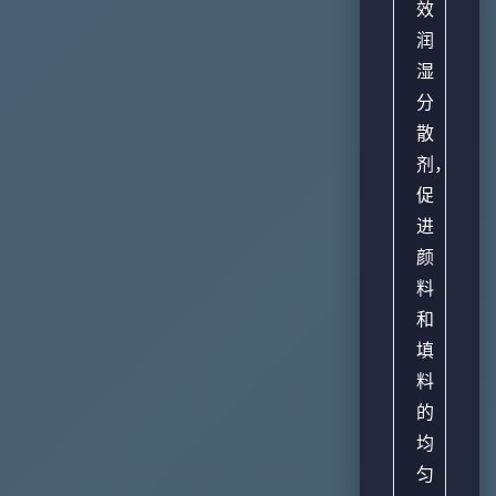
效
润
湿
分
散
剂，
促
进
颜
料
和
填
料
的
均
匀