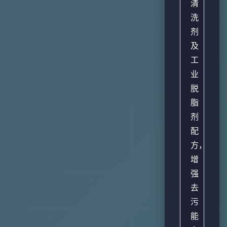
清
洗
剂
及
工
业
脱
脂
剂
配
方，
增
强
去
污
能