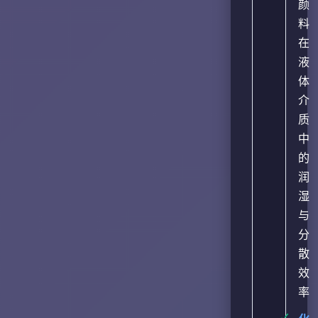
颜
料
在
液
体
介
质
中
的
润
湿
与
分
散
效
率