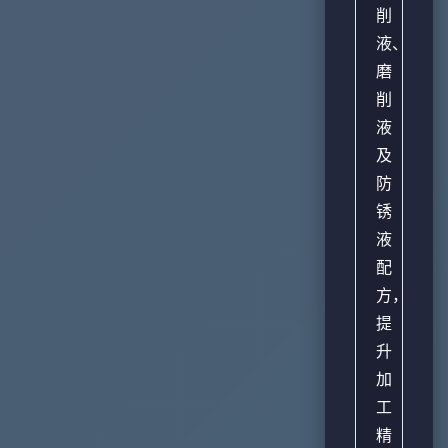
削
液、
磨
削
液
及
防
锈
液
配
方，
提
升
加
工
精