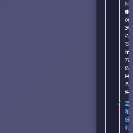
性
能
稳
定
拓
宽
配
方
适
用
条
件
温
和
低
刺