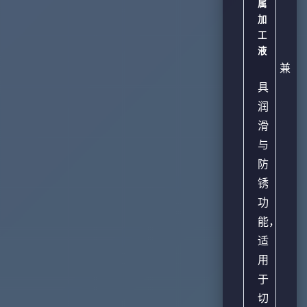
属
加
工
液
兼
具
润
滑
与
防
锈
功
能，
适
用
于
切