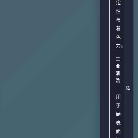
定
性
与
着
色
力。
工
业
清
洗
适
用
于
硬
表
面