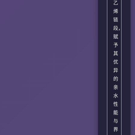
乙
烯
链
段，
赋
予
其
优
异
的
亲
水
性
能
与
界