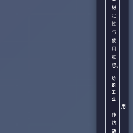
稳
定
性
与
使
用
肤
感。
纺
织
工
业
用
作
抗
静