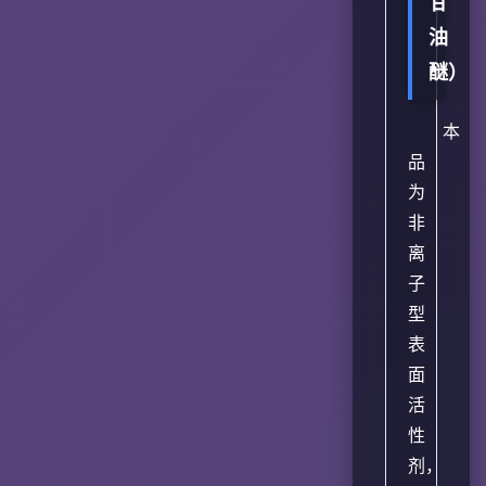
甘
油
醚）
本
品
为
非
离
子
型
表
面
活
性
剂，