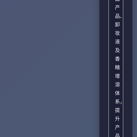
产
品、
卸
妆
液
及
香
精
增
溶
体
系，
提
升
产
品