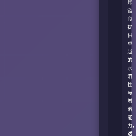
烯
链
段
提
供
卓
越
的
水
溶
性
与
增
溶
能
力
适