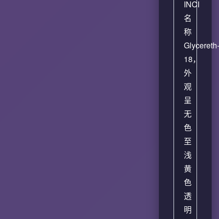
INCI
名
称
Glycereth
18，
外
观
呈
无
色
至
浅
黄
色
透
明