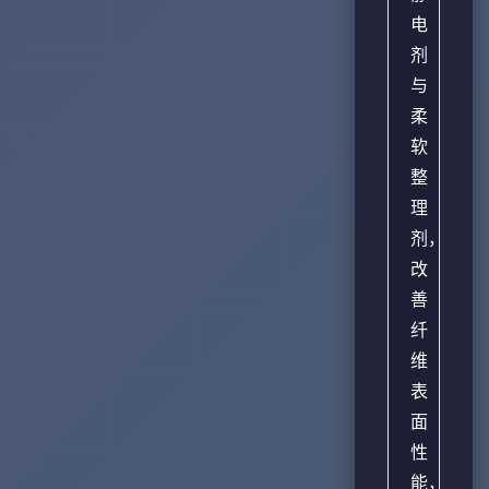
电
剂
与
柔
软
整
理
剂，
改
善
纤
维
表
面
性
能，