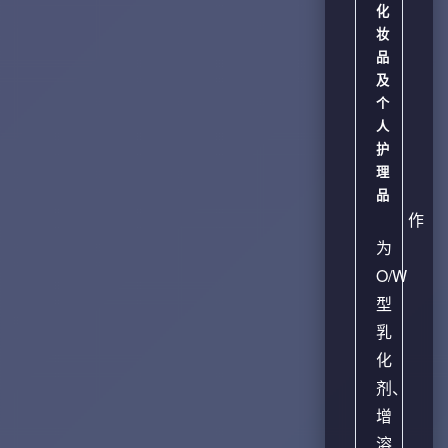
化
妆
品
及
个
人
护
理
品
作
为
O/W
型
乳
化
剂、
增
溶