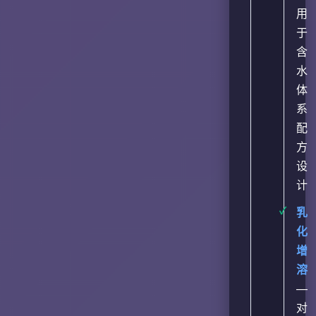
用
于
含
水
体
系
配
方
设
计
乳
化
增
溶
—
对