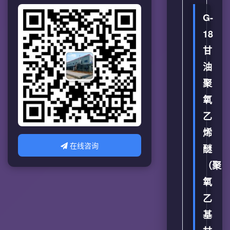
G-
18
甘
油
聚
氧
乙
烯
在线咨询
醚
（聚
氧
乙
基