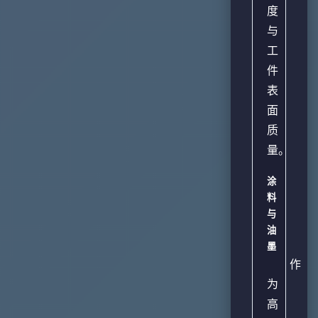
度
与
工
件
表
面
质
量。
涂
料
与
油
墨
作
为
高