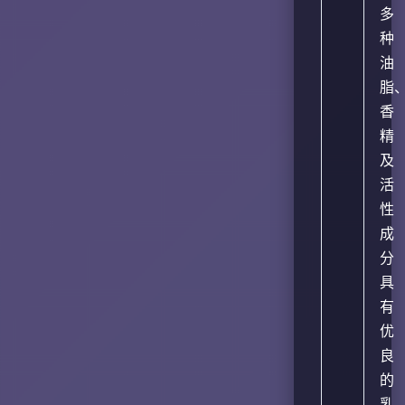
多
种
油
脂
香
精
及
活
性
成
分
具
有
优
良
的
乳