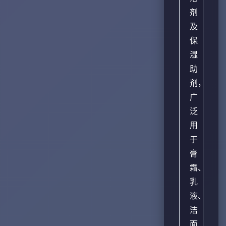
剂
及
保
湿
助
剂，
广
泛
用
于
膏
霜、
乳
液、
洁
面