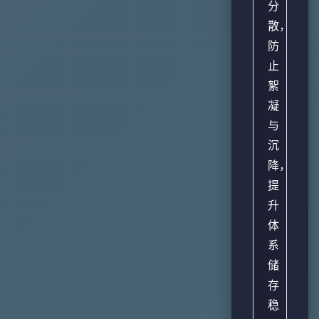
分
散，
防
止
絮
凝
与
沉
降，
提
升
体
系
储
存
稳