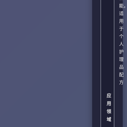
能
适
用
于
个
人
护
理
品
配
方
应
用
领
域