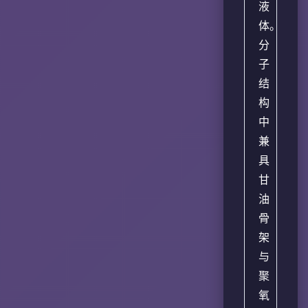
液
体。
分
子
结
构
中
兼
具
甘
油
骨
架
与
聚
氧