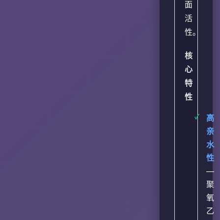
面
活
性。
核
心
特
性
高
亲
水
性
—
聚
氧
乙