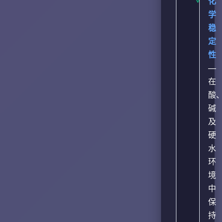
化
学
稳
定
性
—
在
酸
碱
及
硬
水
环
境
中
保
持