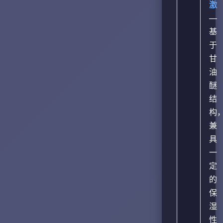
激
—
基
于
甘
油
醚
结
构
兼
具
一
定
的
保
湿
性