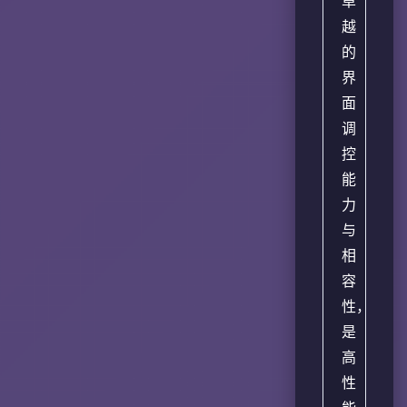
卓
越
的
界
面
调
控
能
力
与
相
容
性，
是
高
性