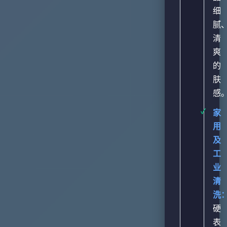
细
腻
清
爽
的
肤
感
家
用
及
工
业
清
洗
硬
表