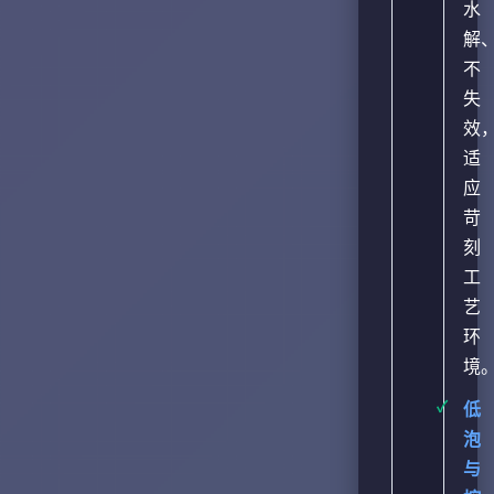
水
解
不
失
效
适
应
苛
刻
工
艺
环
境
低
泡
与