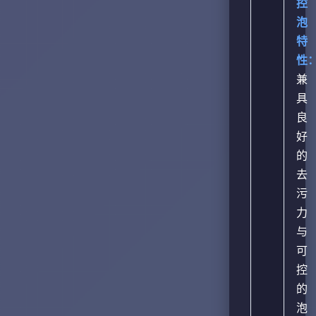
控
泡
特
性
兼
具
良
好
的
去
污
力
与
可
控
的
泡