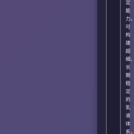
定
能
力
可
构
建
超
细
长
期
稳
定
的
乳
液
体
系