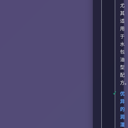
尤
其
适
用
于
水
包
油
型
配
方
优
异
的
润
湿