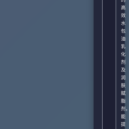
高
效
水
包
油
乳
化
剂
及
润
肤
赋
脂
剂
能
提