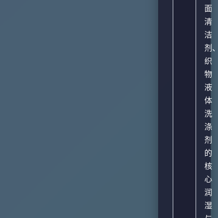
面
清
洁
剂
织
物
液
体
洗
涤
剂
的
核
心
润
湿