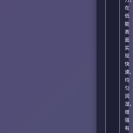
在
低
能
表
面
实
现
快
速
均
匀
润
湿
增
强
有