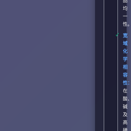
品
均
一
性
宽
域
化
学
相
容
性
在
酸
碱
及
高
硬