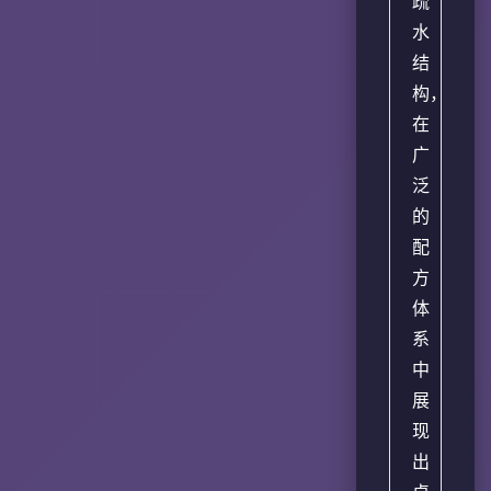
疏
水
结
构，
在
广
泛
的
配
方
体
系
中
展
现
出