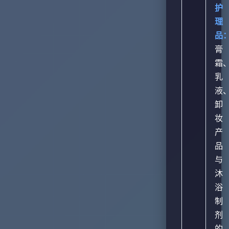
护
理
品
膏
霜
乳
液
卸
妆
产
品
与
沐
浴
制
剂
的