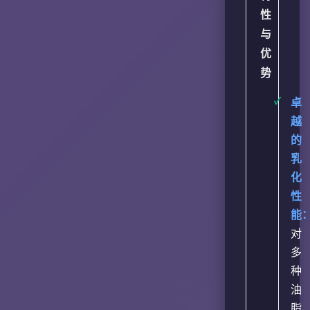
性
与
优
势
卓
越
的
乳
化
性
能
对
多
种
油
脂