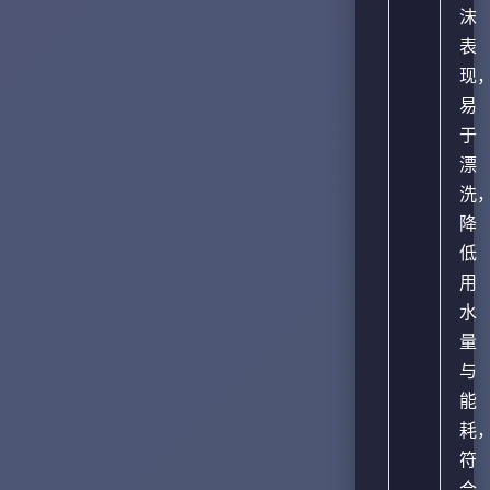
沫
表
现
易
于
漂
洗
降
低
用
水
量
与
能
耗
符
合