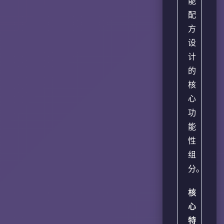
能
配
方
设
计
的
核
心
功
能
性
组
分。
核
心
特