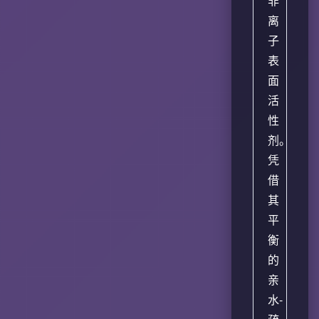
非
离
子
表
面
活
性
剂。
凭
借
其
平
衡
的
亲
水-