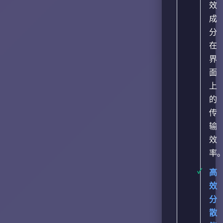
效
成
分
在
界
面
上
的
传
输
效
率
高
效
分
散