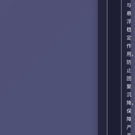
与
悬
浮
稳
定
作
用
防
止
团
聚
沉
降
保
障
产