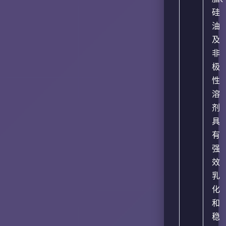
硅
油
及
非
极
性
溶
剂
具
有
强
效
乳
化
和
稳