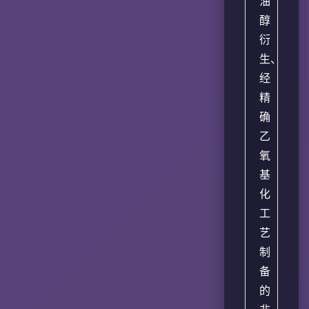
油
醇
衍
生、
经
精
确
乙
氧
基
化
工
艺
制
备
的