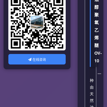
醇
聚
氧
乙
烯
醚
OV-
在线咨询
10
一
种
由
天
然