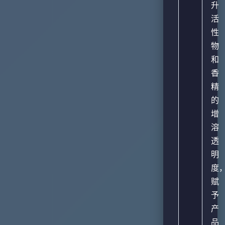
升
活
性
物
和
香
精
的
增
溶
透
明
度
赋
予
产
品