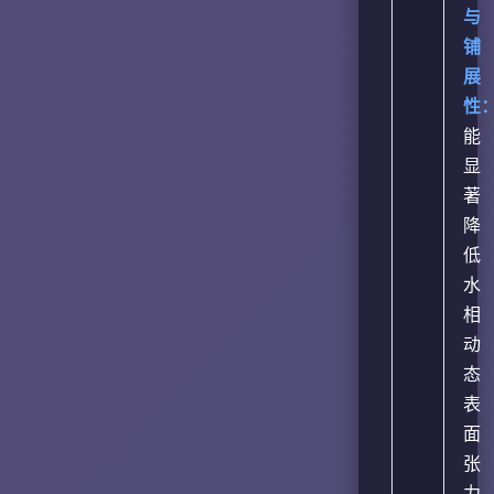
与
铺
展
性
能
显
著
降
低
水
相
动
态
表
面
张
力