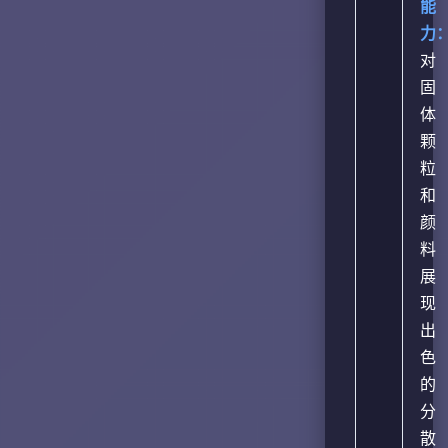
能
力
对
固
体
颗
粒
和
颜
料
展
现
出
色
的
分
散