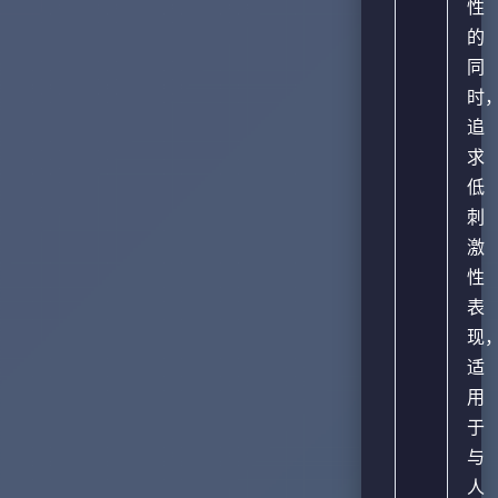
性
的
同
时
追
求
低
刺
激
性
表
现
适
用
于
与
人