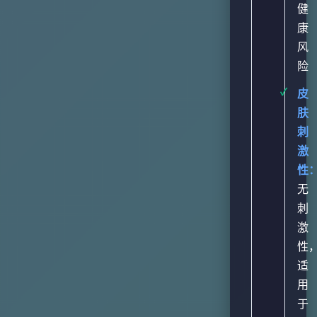
健
康
风
险
皮
肤
刺
激
性
无
刺
激
性
适
用
于