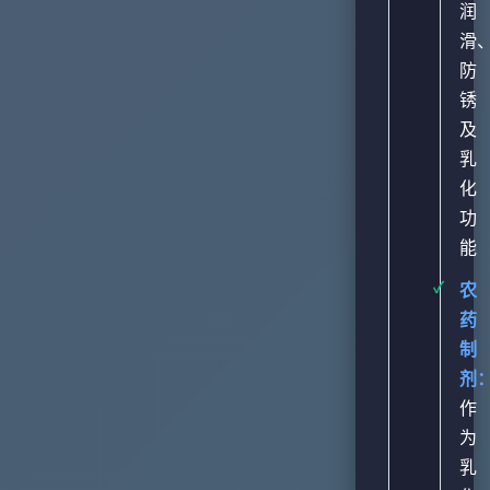
润
滑
防
锈
及
乳
化
功
能
农
药
制
剂
作
为
乳