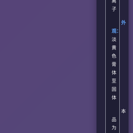
离
子
外
观：
淡
黄
色
膏
体
至
固
体
本
品
为