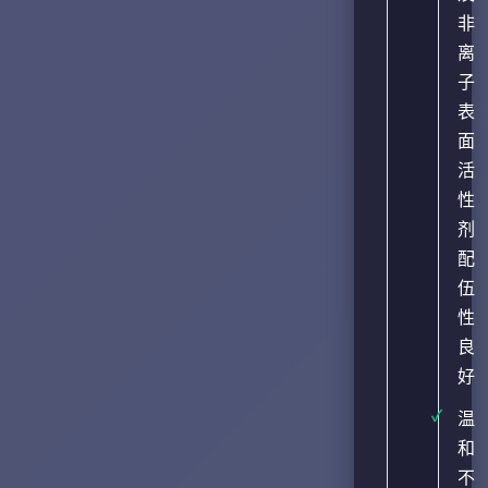
非
离
子
表
面
活
性
剂
配
伍
性
良
好
温
和
不