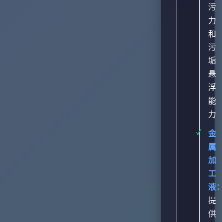
污
力
和
污
垢
悬
浮
能
力
金
属
加
工
液
提
供