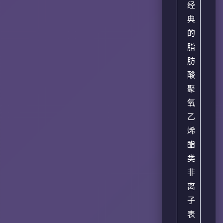
经
典
的
脂
肪
酸
聚
氧
乙
烯
酯
类
非
离
子
表