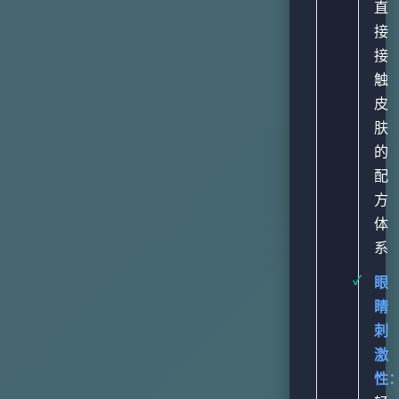
直
接
接
触
皮
肤
的
配
方
体
系
眼
睛
刺
激
性