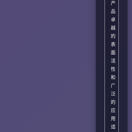
产
品
卓
越
的
表
面
活
性
和
广
泛
的
应
用
适