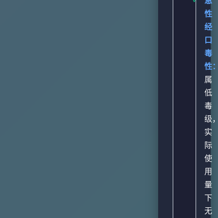
急
性
经
口
毒
性
属
低
毒
级
实
际
使
用
量
下
无