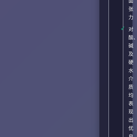
面
张
力
对
酸
碱
及
硬
水
介
质
均
表
现
出
优
良