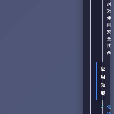
刺
激
使
用
安
全
性
高
应
用
领
域
化
妆