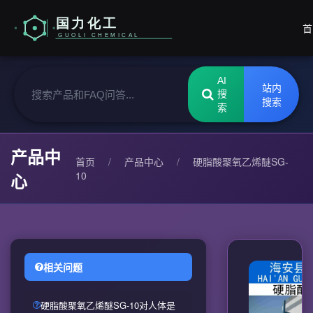
首
AI
站内
搜
搜索
索
产品中
首页
/
产品中心
/
硬脂酸聚氧乙烯醚SG-
10
心
相关问题
硬脂酸聚氧乙烯醚SG-10对人体是