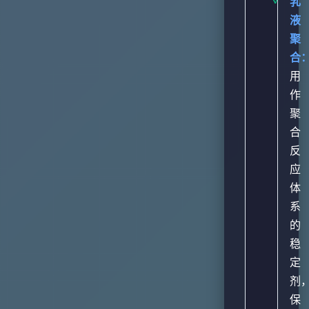
乳
液
聚
合
用
作
聚
合
反
应
体
系
的
稳
定
剂
保