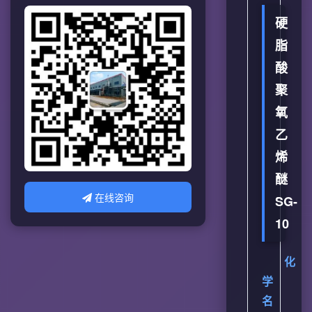
硬
脂
酸
聚
氧
乙
烯
醚
在线咨询
SG-
10
化
学
名