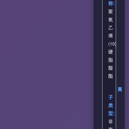
称：
聚
氧
乙
烯
(10)
硬
脂
酸
酯
离
子
类
型：
非