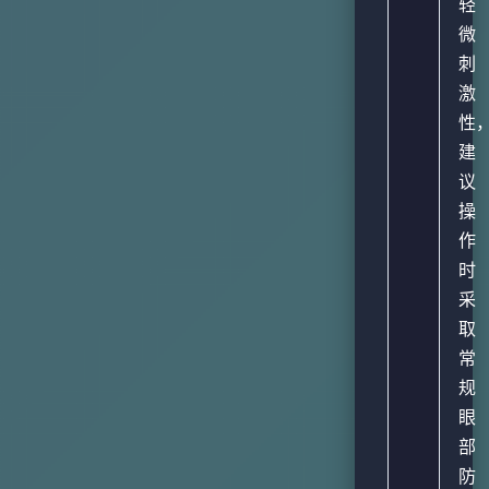
轻
微
刺
激
性
建
议
操
作
时
采
取
常
规
眼
部
防