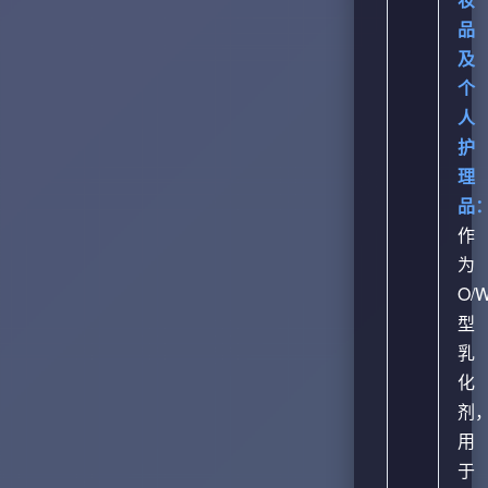
品
及
个
人
护
理
品
作
为
O/
型
乳
化
剂
用
于