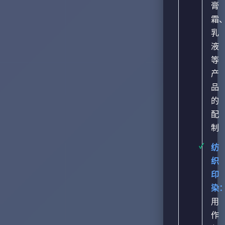
膏
霜
乳
液
等
产
品
的
配
制
纺
织
印
染
用
作