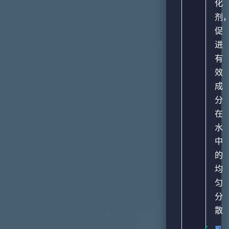
化
剂
促
进
有
效
成
分
在
水
中
的
均
匀
分
散