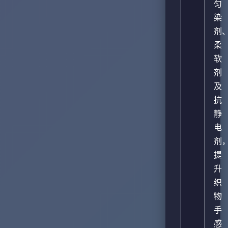
匀
染
剂
柔
软
剂
及
抗
静
电
剂
提
升
织
物
手
感