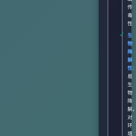
传
毒
性
生
物
降
解
性
易
生
物
降
解
对
环
境