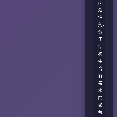
面
活
性
剂，
分
子
结
构
中
含
有
亲
水
的
聚
氧