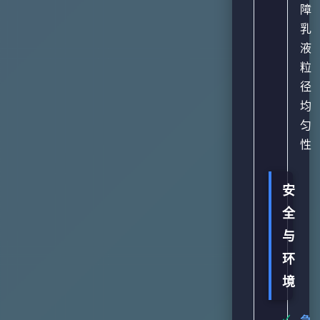
障
乳
液
粒
径
均
匀
性
安
全
与
环
境