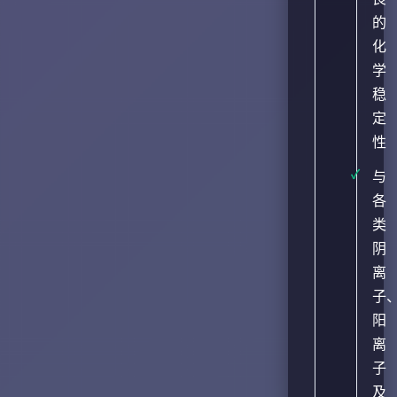
的
化
学
稳
定
性
与
各
类
阴
离
子
阳
离
子
及