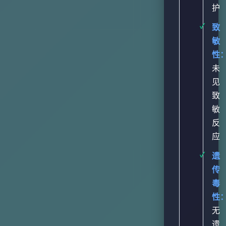
护
致
敏
性
未
见
致
敏
反
应
遗
传
毒
性
无
遗