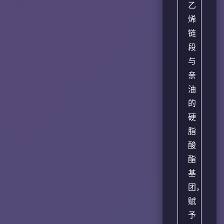
乙
烯
链
段
与
亲
油
的
硬
脂
酸
酯
基
团，
赋
予