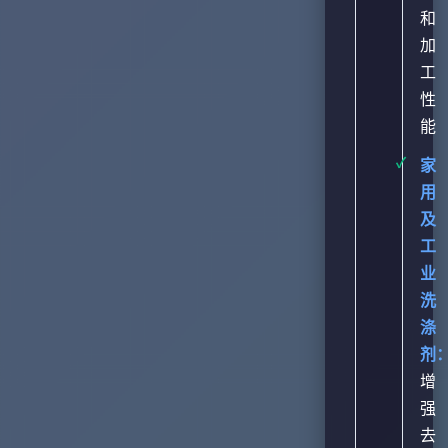
和
加
工
性
能
家
用
及
工
业
洗
涤
剂
增
强
去