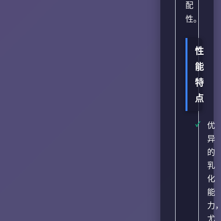
配
性。
性
能
特
点
优
异
的
乳
化
能
力
尤