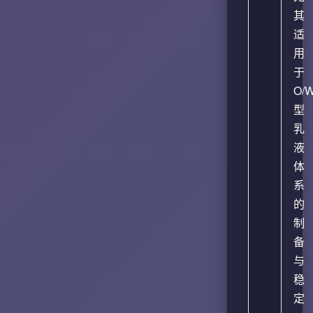
其
适
用
于
O/
型
乳
液
体
系
的
制
备
与
稳
定