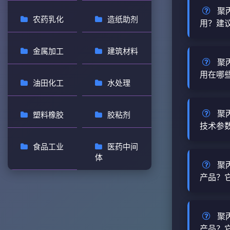
查看详情
正常使用
聚
说明 聚丙
农药乳化
造纸助剂
循基本化
用？建
质稳定的
防护、高
常压下不
聚丙二醇
详细说明 
金属加工
建筑材料
是：防止
领域不同
聚
全性较高
查看详情
一的固定
用在哪
GHS标
油田化工
水处理
工艺通过
其急性经口
聚丙二醇
应用领域
m...
合成、工
聚
塑料橡胶
胶粘剂
围及使用方
查看详情
液、以及
技术参
业应用 
多功能非
PPG-6
食品工业
医药中间
聚丙二醇
说明 聚丙
按配方比例
体
— 一款羟值
聚
25322
查看详情
100~1
产品？
烷聚合物
醇 详细说
粘稠液体
聚丙二醇PP
号：253
性、耐酸碱
69-4
聚
有限公司
查看详情
物，外观
产品？