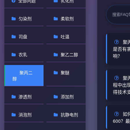
全部问题
乳化剂
匀染剂
柔软剂
司盘
吐温
聚
是否有
农乳
聚乙二醇
响？
聚丙二醇
聚丙二
聚醚
常使用条
聚
醇
害；对环
程中出
得技术
物蓄积，
渗透剂
添加剂
细说明 
聚丙二醇
工产品数
建议先对
如
消泡剂
抗静电剂
PPG-6
查，若无
600？
质。其急性
工有限公