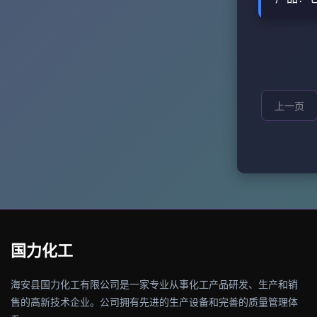
烷聚合物
体，广泛
HO(C3H6
聚丙二醇PP
泡剂、润
查看详情
69-4
域。 详细
物，外观
名PPG
体，广泛
聚醚等，
泡剂、润
上一页
高分...
域。 详细
查看详情
名PPG
聚醚等，
高分...
查看详情
国力化工
海安县国力化工有限公司是一家专业从事化工产品研发、生产和销
售的高新技术企业。公司拥有先进的生产设备和完善的质量管理体