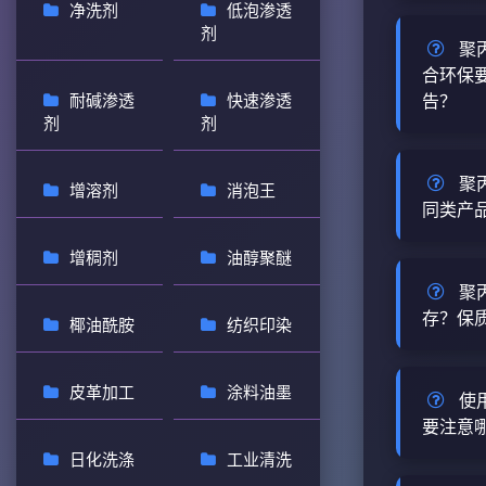
mg/kg（..
净洗剂
低泡渗透
聚丙二醇
说明 聚丙
剂
售团队直
查看详情
聚
型环氧丙
桶（50
合环保
相容性广
耐碱渗透
快速渗透
告？
销售获取
出现严重
剂
剂
醇PPG-6
通常与储
聚丙二醇
是海安县
毒性、不
查看详情
聚
增溶剂
消泡王
业原料产
品，符合
同类产
已广泛应
告需联系
剂、润...
增稠剂
油醇聚醚
聚丙二醇
品技术参
衡性突出
查看详情
聚
国力化工
高安全性
存？保
椰油酰胺
纺织印染
醇PPG-6
醚多元醇
在环保方
聚丙二醇P
与市面上
LD₅₀大于2
皮革加工
涂料油墨
40℃的
使
PPG-20
查看详情
持容器密
要注意
PPG-2
包装通常
日化洗涤
工业清洗
国力化工的
聚丙二醇
库中暂未