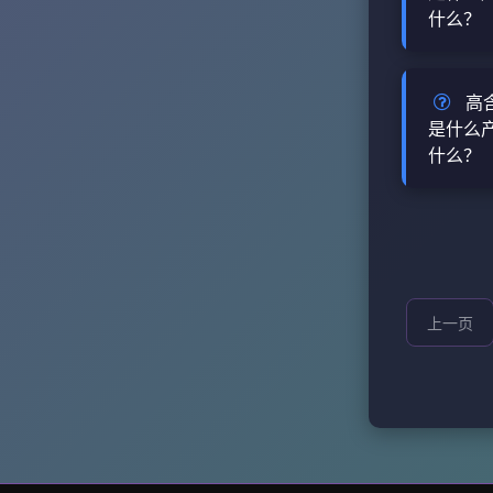
什么？
性物含量
子表面活
13.5
能力、优
高含量快
高含量快速
琥珀酸二
查看详情
高
577-1
的高效阴
是什么
酯钠，分子
什么？
渗透、优
查看详情
泛应用于
高含量快
洗涤、造
琥珀酸二
多个行业
的高效阴
剂T-75A
渗透、优
快速渗透剂
泛应用于
上一页
查看详情
洗涤、造
多个行业
剂T-75A
快速渗透剂
查看详情