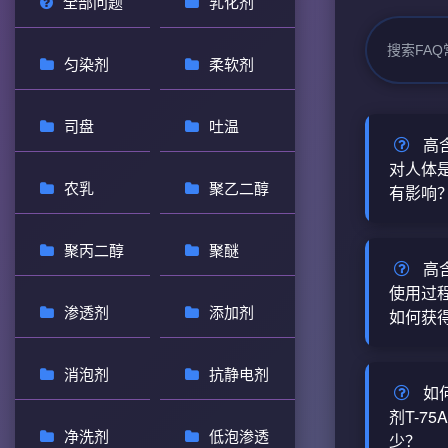
全部问题
乳化剂
匀染剂
柔软剂
司盘
吐温
高
对人体
农乳
聚乙二醇
有影响
高含量快
聚丙二醇
聚醚
中度的刺
高
严重健康
使用过
渗透剂
添加剂
如何获
入水体会
需规范管
使用高含
高含量快
消泡剂
抗静电剂
到问题，
如
二辛酯钠，
处理或排
剂T-7
阴离子表
净洗剂
低泡渗透
少？
方渠道获