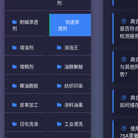
品数据库安
剂
及排查建
目前数据
查看详情
T-75
量，价格
高
耐碱渗透
快速渗
可分为以
方渠道获
剂
透剂
是否符
1. 渗
检测报
量快速渗透剂
是否合适，T
7）是国
增溶剂
消泡王
高含量快
查看详情
含量≥7
规范处置
高
域应用广
“绿色化
增稠剂
油醇聚醚
与其他
用的是定
势？
化的趋势
模式，因此
的刺激类
椰油酰胺
纺织印染
根据国力
查看详情
守危废法
渗透剂T
高
产品。关
核心优势
皮革加工
涂料油墨
如何储
批次产品
优的渗透
（COA
高含量快
上。 ##
日化洗涤
工业清洗
取。 ...
燥、通风
使
快速渗透
荐条件下
查看详情
75A需
常见的快T