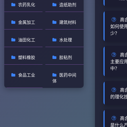
农药乳化
造纸助剂
（具体年
70B（≥7
使用T-
确认）。
查看详情
佩戴化学
高
T-75
金属加工
建筑材料
肤和眼睛
如何使
常规化学
少？
操作。 
下化学性
油田化工
水处理
T-75
受影响，
高含量快
GHS分
行业而异
查看详情
高
2）及严
塑料橡胶
胶粘剂
液或直接
主要应
学品。其危
中？
一般为总体
造成皮肤刺
食品工业
医药中间
体用量需
体
高含量快
查看详情
细说明 
织印染、
高
琥珀酸二
纸、皮革
的理化
性含量的
核心功能
溶于水，操
高含量快
细说明 
琥珀酸二
查看详情
高
琥珀酸二
活性剂，
是什么
珀酸二酯