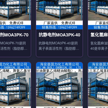
MOA3PK-70
抗静电剂MOA3PK-40
氢化蓖麻
醚HEL-4
OA3PK-70是阴
抗静电剂MOA3PK-40是阴
氢化蓖麻油聚
面活性剂（脂肪醇聚
离子表面活性剂（脂肪醇聚
40是非离
醚磷酸酯钾盐），用
氧乙烯醚磷酸酯钾盐），用
作O/W型
、纤维抗静电剂。
作塑料、纤维抗静电剂。
分散剂。