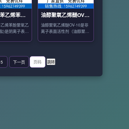
5三苯乙烯苯酚
油醇聚氧乙烯醚OV-
醚硫酸铵盐
10
三苯乙烯苯酚聚氧乙
油醇聚氧乙烯醚OV-10是非
盐)是阴离子表面
离子表面活性剂（油醇聚氧
作农药乳化剂、
乙烯醚），用作O/W型乳化
化剂、纺织助
剂、润湿剂、分散剂。
5
下一页