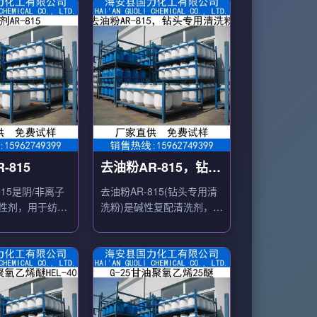
-815
去油粉AR-815，钻头
专用清洗粉
815是阴/非离子
去油粉AR-815(钻头专用清
性剂，用于纺织
洗粉)是碱性复配清洗剂，用
净洗、去油、退
于金属工件重油污清洗。