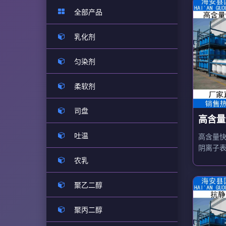
全部产品
乳化剂
匀染剂
柔软剂
司盘
高含量
75A
吐温
高含量快
阴离子
珀酸二
农乳
渗透剂
聚乙二醇
聚丙二醇