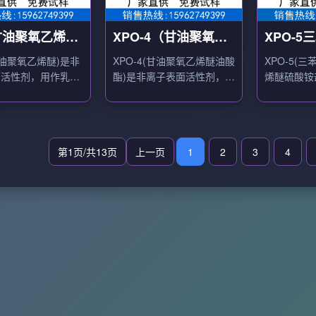
8甘油聚氧乙烯
XPO-4（甘油聚氧乙
XPO-
氧乙基甘油醚
烯醚油酸酯），高温
聚氧乙烯
(甘油聚氧乙烯醚)是非
XPO-4(甘油聚氧乙烯醚油酸
XPO-5(
匀染剂
面活性剂，用作乳化
酯)是非离子表面活性剂，用
烯醚硫酸铵
溶剂、保湿剂。
作高温匀染剂，用于涤纶分
活性剂，用
散染料高温高压染色。
乳液聚合乳
剂。
第1页/共13页
上一页
1
2
3
4