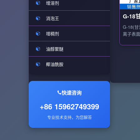
增溶剂
G-1
消泡王
醚，聚
G-18
增稠剂
离子表
剂、增
油醇聚醚
椰油酰胺
快速咨询
+86 15962749399
专业技术支持，为您解答