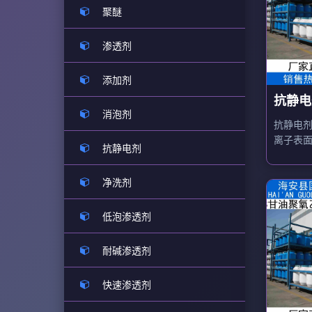
聚醚
渗透剂
添加剂
抗静电剂
消泡剂
抗静电剂M
离子表
抗静电剂
氧乙烯
作塑料
净洗剂
低泡渗透剂
耐碱渗透剂
快速渗透剂