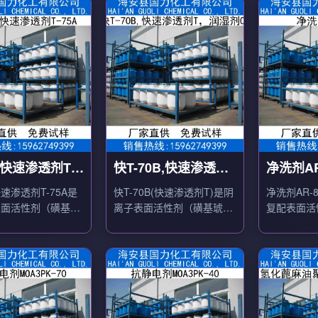
快速渗透剂T-
快T-70B,快速渗透剂
净洗剂AR
T，润湿剂OT
速渗透剂T-75A是
快T-70B(快速渗透剂T)是阴
净洗剂AR-
表面活性剂（磺基琥
离子表面活性剂（磺基琥珀
复配表面活
辛酯钠），用作快速
酸二辛酯钠），用作快速渗
印染前处理
、润湿剂。
透剂、润湿剂。
浆。